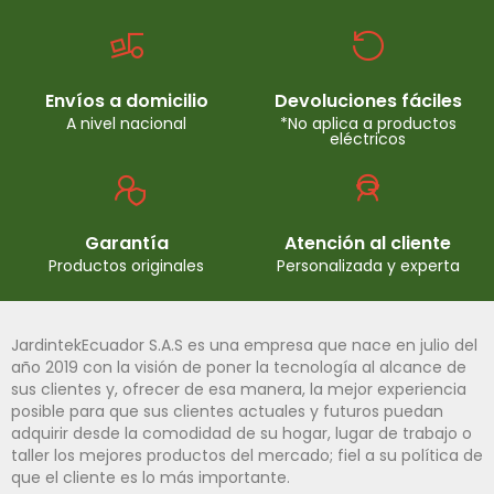
Envíos a domicilio
Devoluciones fáciles
A nivel nacional
*No aplica a productos
eléctricos
Garantía
Atención al cliente
Productos originales
Personalizada y experta
JardintekEcuador S.A.S es una empresa que nace en julio del
año 2019 con la visión de poner la tecnología al alcance de
sus clientes y, ofrecer de esa manera, la mejor experiencia
posible para que sus clientes actuales y futuros puedan
adquirir desde la comodidad de su hogar, lugar de trabajo o
taller los mejores productos del mercado; fiel a su política de
que el cliente es lo más importante.