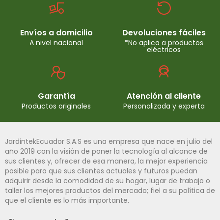
Envíos a domicilio
Devoluciones fáciles
A nivel nacional
*No aplica a productos
eléctricos
Garantía
Atención al cliente
Productos originales
Personalizada y experta
JardintekEcuador S.A.S es una empresa que nace en julio del
año 2019 con la visión de poner la tecnología al alcance de
sus clientes y, ofrecer de esa manera, la mejor experiencia
posible para que sus clientes actuales y futuros puedan
adquirir desde la comodidad de su hogar, lugar de trabajo o
taller los mejores productos del mercado; fiel a su política de
que el cliente es lo más importante.