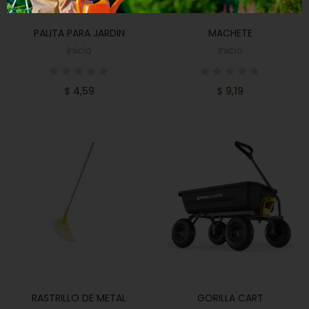
PALITA PARA JARDIN
MACHETE
AÑADIR AL CARRITO
AÑADIR AL CARRITO
Inicio
Inicio
$ 4,59
$ 9,19
RASTRILLO DE METAL
GORILLA CART
AÑADIR AL CARRITO
AÑADIR AL CARRITO