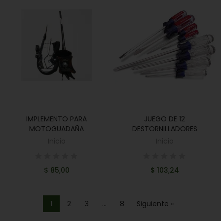
IMPLEMENTO PARA
JUEGO DE 12
AÑADIR AL CARRITO
AÑADIR AL CARRITO
MOTOGUADAÑA
DESTORNILLADORES
Inicio
Inicio
$ 85,00
$ 103,24
1
2
3
…
8
Siguiente »