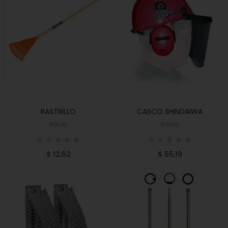
RASTRILLO
CASCO SHINDAIWA
AÑADIR AL CARRITO
AÑADIR AL CARRITO
Inicio
Inicio
$ 12,62
$ 55,19