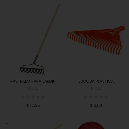
RASTRILLO PARA JARDIN
ESCOBA PLASTICA
AÑADIR AL CARRITO
AÑADIR AL CARRITO
Inicio
Inicio
$ 17,25
$ 6,54