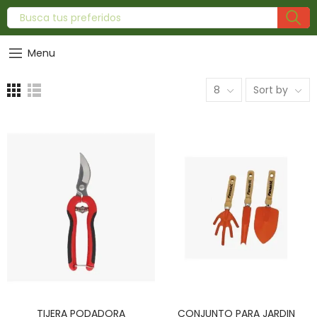
Menu
8
Sort by
TIJERA PODADORA
CONJUNTO PARA JARDIN
AÑADIR AL CARRITO
AÑADIR AL CARRITO