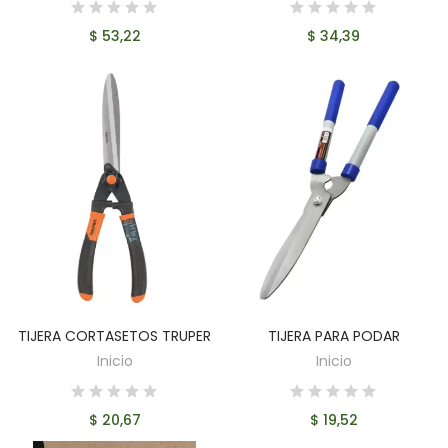
$ 53,22
$ 34,39
TIJERA CORTASETOS TRUPER
TIJERA PARA PODAR
AÑADIR AL CARRITO
AÑADIR AL CARRITO
Inicio
Inicio
$ 20,67
$ 19,52