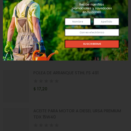
Recibe nuestras
promociones y novedades
en tu correo
Te pueden interesar
TUBO LLANTA 4.10/3.50-4
$ 18,39
POLEA DE ARRANQUE STIHL FS 491
$ 17,20
ACEITE PARA MOTOR A DIESEL URSA PREMIUM
TDX 15W40