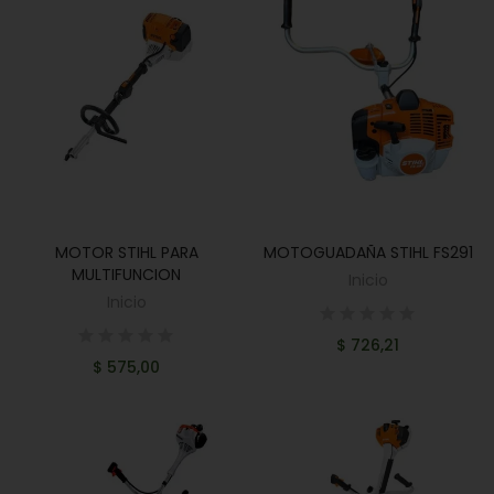
MOTOR STIHL PARA
MOTOGUADAÑA STIHL FS291
AÑADIR AL CARRITO
AÑADIR AL CARRITO
MULTIFUNCION
Inicio
Inicio
$ 726,21
$ 575,00