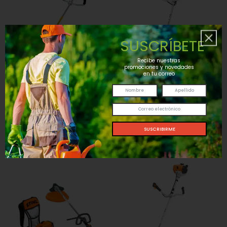
SUSCRÍBETE
Recibe nuestras
promociones y novedades
en tu correo
MOTOGUADAÑA STIHL FS 55
MOTOGUADAÑA STIHL FS 351
AÑADIR AL CARRITO
AÑADIR AL CARRITO
Inicio
Inicio
$ 335,77
$ 723,50