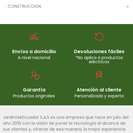
CONSTRUCCION
Envíos a domicilio
Devoluciones fáciles
A nivel nacional
*No aplica a productos
eléctricos
Garantía
Atención al cliente
Productos originales
Personalizada y experta
JardintekEcuador S.A.S es una empresa que nace en julio del
año 2019 con la visión de poner la tecnología al alcance de
sus clientes y, ofrecer de esa manera, la mejor experiencia