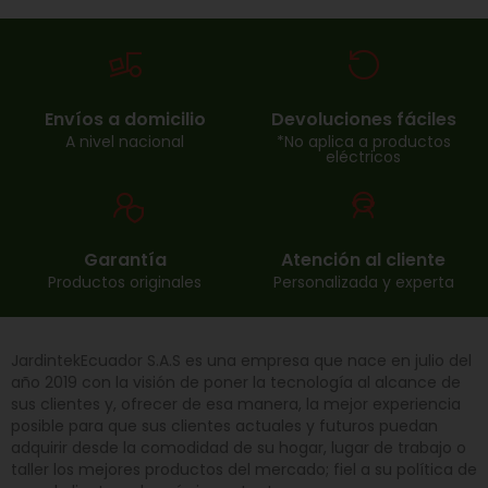
Envíos a domicilio
Devoluciones fáciles
A nivel nacional
*No aplica a productos
eléctricos
Garantía
Atención al cliente
Productos originales
Personalizada y experta
JardintekEcuador S.A.S es una empresa que nace en julio del
año 2019 con la visión de poner la tecnología al alcance de
sus clientes y, ofrecer de esa manera, la mejor experiencia
posible para que sus clientes actuales y futuros puedan
adquirir desde la comodidad de su hogar, lugar de trabajo o
taller los mejores productos del mercado; fiel a su política de