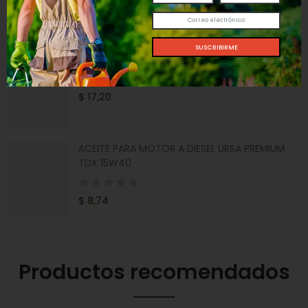
$ 18,39
POLEA DE ARRANQUE STIHL FS 491
$ 17,20
ACEITE PARA MOTOR A DIESEL URSA PREMIUM
TDX 15W40
$ 8,74
Productos recomendados