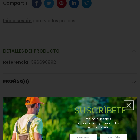
Inicia sesión
para ver los precios.
DETALLES DEL PRODUCTO
Referencia
596690892
RESEÑAS(0)
SUSCRÍBETE
Te pueden interesar
Recibe nuestras
promociones y novedades
TUBO LLANTA 4.10/3.50-4
en tu correo