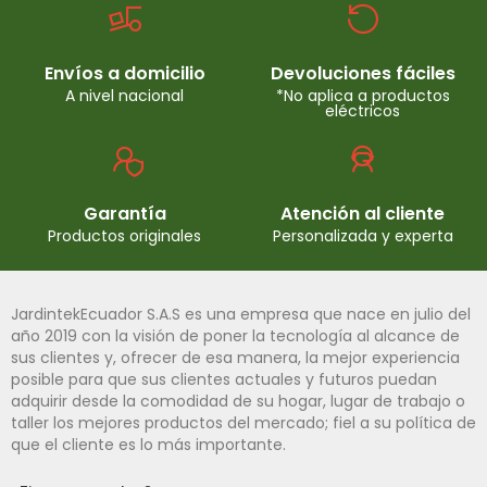
Envíos a domicilio
Devoluciones fáciles
A nivel nacional
*No aplica a productos
eléctricos
Garantía
Atención al cliente
Productos originales
Personalizada y experta
JardintekEcuador S.A.S es una empresa que nace en julio del
año 2019 con la visión de poner la tecnología al alcance de
sus clientes y, ofrecer de esa manera, la mejor experiencia
posible para que sus clientes actuales y futuros puedan
adquirir desde la comodidad de su hogar, lugar de trabajo o
taller los mejores productos del mercado; fiel a su política de
que el cliente es lo más importante.